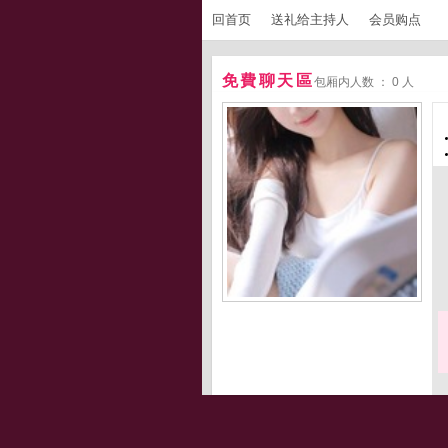
回首页
送礼给主持人
会员购点
免費聊天區
包厢内人数 ： 0 人