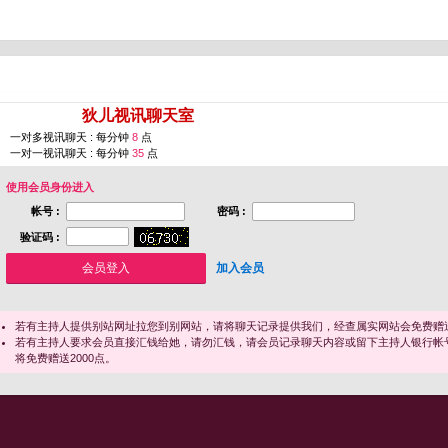
您即将进入 [
狄儿视讯聊天室
]
一对多视讯聊天 : 每分钟
8
点
一对一视讯聊天 : 每分钟
35
点
使用会员身份进入
帐号 :
密码 :
验证码 :
加入会员
若有主持人提供别站网址拉您到别网站，请将聊天记录提供我们，经查属实网站会免费赠送
若有主持人要求会员直接汇钱给她，请勿汇钱，请会员记录聊天内容或留下主持人银行帐
将免费赠送2000点。