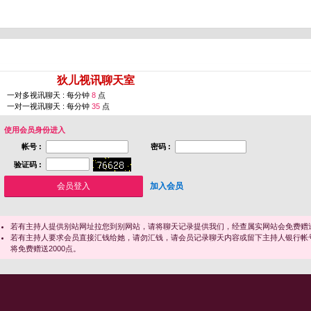
您即将进入 [
狄儿视讯聊天室
]
一对多视讯聊天 : 每分钟
8
点
一对一视讯聊天 : 每分钟
35
点
使用会员身份进入
帐号 :
密码 :
验证码 :
加入会员
若有主持人提供别站网址拉您到别网站，请将聊天记录提供我们，经查属实网站会免费赠送
若有主持人要求会员直接汇钱给她，请勿汇钱，请会员记录聊天内容或留下主持人银行帐
将免费赠送2000点。