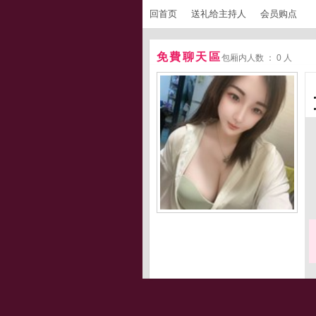
回首页
送礼给主持人
会员购点
免費聊天區
包厢内人数 ： 0 人