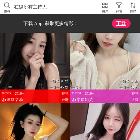
在線所有主持人
搜尋
圖片
篩選
排序
下载
下载 App, 获取更多精彩 !
一對多 8 點
一對多 8 點
一一中
一對一 45 點
一多中
一對一 50 點
普16+
視訊
普16+
視訊
260995
256298
酒釀梨渦
栗原奶芙
台灣
大陸