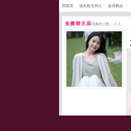
回首页
送礼给主持人
会员购点
免費聊天區
包厢内人数 ： 0 人