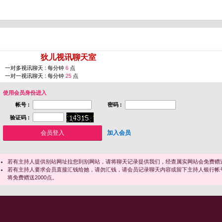
您即将进入 [
狄儿视讯聊天室
]
一对多视讯聊天 : 每分钟
6
点
一对一视讯聊天 : 每分钟
25
点
使用会员身份进入
帐号 :
密码 :
验证码 :
加入会员
若有主持人提供别站网址拉您到别网站，请将聊天记录提供我们，经查属实网站会免费赠送
若有主持人要求会员直接汇钱给她，请勿汇钱，请会员记录聊天内容或留下主持人银行帐
将免费赠送2000点。