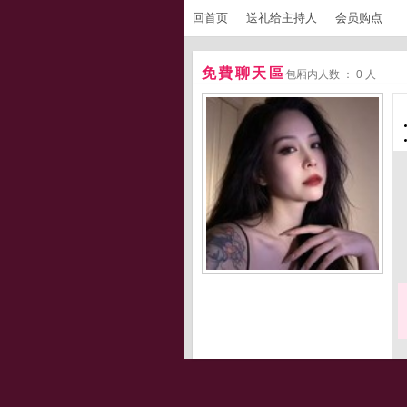
回首页
送礼给主持人
会员购点
免費聊天區
包厢内人数 ： 0 人