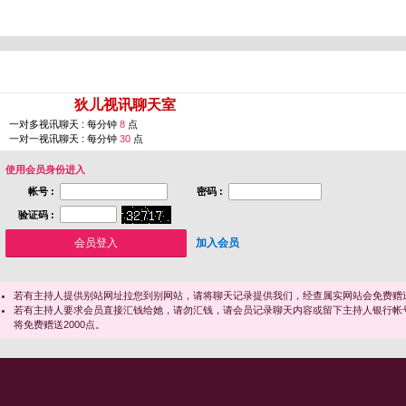
您即将进入 [
狄儿视讯聊天室
]
一对多视讯聊天 : 每分钟
8
点
一对一视讯聊天 : 每分钟
30
点
使用会员身份进入
帐号 :
密码 :
验证码 :
加入会员
若有主持人提供别站网址拉您到别网站，请将聊天记录提供我们，经查属实网站会免费赠送
若有主持人要求会员直接汇钱给她，请勿汇钱，请会员记录聊天内容或留下主持人银行帐
将免费赠送2000点。