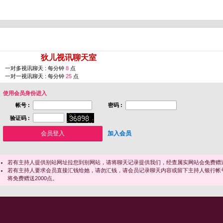
您即将进入 [
狄儿视讯聊天室
]
一对多视讯聊天 : 每分钟
8
点
一对一视讯聊天 : 每分钟
25
点
使用会员身份进入
帐号 :
密码 :
验证码 :
加入会员
若有主持人提供别站网址拉您到别网站，请将聊天记录提供我们，经查属实网站会免费赠送
若有主持人要求会员直接汇钱给她，请勿汇钱，请会员记录聊天内容或留下主持人银行帐
将免费赠送2000点。