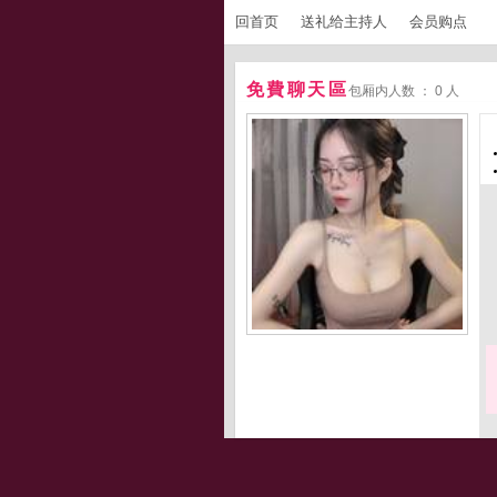
回首页
送礼给主持人
会员购点
免費聊天區
包厢内人数 ： 0 人