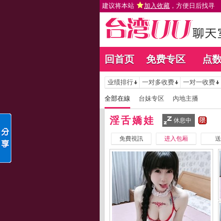
建议将本站
加入收藏
，方便日后找寻
回首页
免费专区
点
业绩排行
一对多收费
一对一收费
全部在線
台妹专区
內地主播
淫舌嬌娃
休息中
免費視訊
进入包厢
送