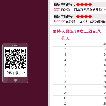
相貌 平均评价 :
豐焁
的評論： 口活真棒最深的那種
( 2
相貌 平均评价 :
1524804
的評論： 從頭到尾真的都被
主持人最近30次上线记录
项 次
1
2
2
2
3
2
4
2
5
2
6
2
立即下载APP
7
2
8
2
9
2
10
2
11
2
12
2