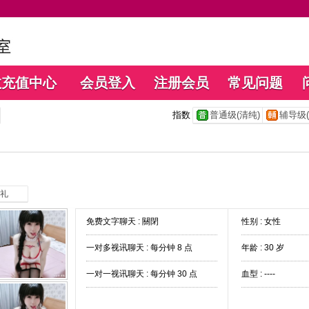
数充值中心
会员登入
注册会员
常见问题
指数
普通级(清纯)
辅导级(
礼
免费文字聊天 :
關閉
性别 : 女性
一对多视讯聊天 :
每分钟 8 点
年龄 : 30 岁
一对一视讯聊天 :
每分钟 30 点
血型 : ----