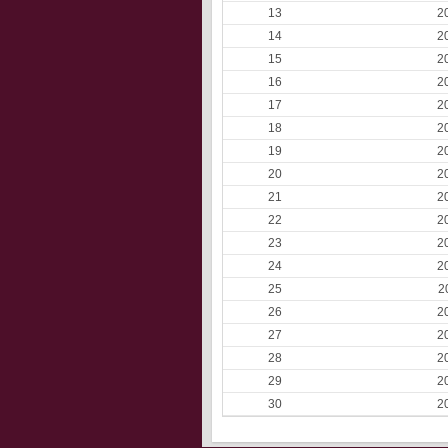
13
2
14
2
15
2
16
2
17
2
18
2
19
2
20
2
21
2
22
2
23
2
24
2
25
2
26
2
27
2
28
2
29
2
30
2