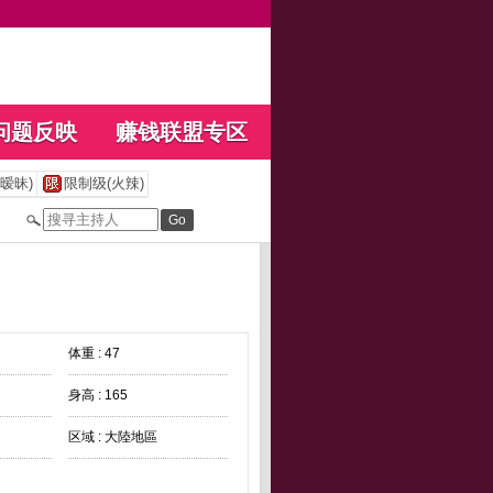
问题反映
赚钱联盟专区
暧昧)
限制级(火辣)
体重 : 47
身高 : 165
区域 : 大陸地區