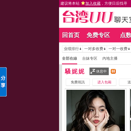
建议将本站
加入收藏
，方便日后找寻
回首页
免费专区
点
业绩排行
一对多收费
一对一收费
全部在線
台妹专区
內地主播
騷妮妮
休息中
免費視訊
进入包厢
送