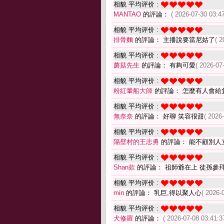
相貌 平均评价 :
MANTAO
的評論：
( 2026-07-30 03:47
相貌 平均评价 :
排骨麵
的評論： 主播說要當尼姑了
( 2
相貌 平均评价 :
蘑菇先生
的評論： 有夠可愛
( 2026-07
相貌 平均评价 :
粉紅暈船大師
的評論： 怎麼有人會給
相貌 平均评价 :
無奈奈
的評論： 好聊 笑容很甜
( 2026
相貌 平均评价 :
隔壁村的王志勇
的評論： 能不顧別人
相貌 平均评价 :
Shan款
的評論： 祖師爺在上 徒孫參
相貌 平均评价 :
min
的評論： 乳巨,得以聚人心
( 2026-
相貌 平均评价 :
犬修羅
的評論：
( 2026-07-08 03:41:3