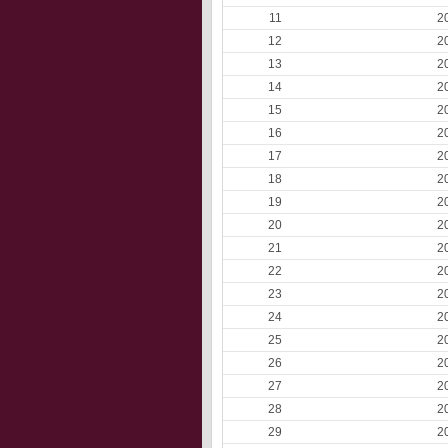
11
2
12
2
13
2
14
2
15
2
16
2
17
2
18
2
19
2
20
2
21
2
22
2
23
2
24
2
25
2
26
2
27
2
28
2
29
2