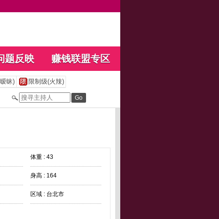
问题反映
赚钱联盟专区
暧昧)
限制级(火辣)
体重 : 43
身高 : 164
区域 : 台北市