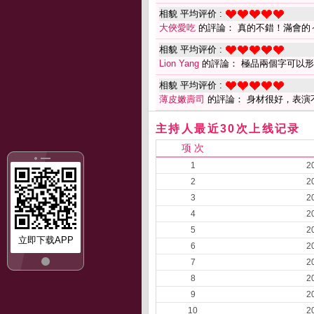
相貌 平均评价 :
大俠愛吃
的評論： 真的不錯！滿會的
相貌 平均评价 :
Lion Yang
的評論： 極品兩個字可以
相貌 平均评价 :
薄皮嫩壽司
的評論： 身材很好，表演
主持人最近30次上线记录
项 次
1
2
2
2
3
2
4
2
5
2
立即下载APP
6
2
7
2
8
2
9
2
10
2