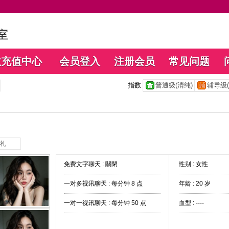
数充值中心
会员登入
注册会员
常见问题
指数
普通级(清纯)
辅导级(
礼
免费文字聊天 :
關閉
性别 : 女性
一对多视讯聊天 :
每分钟 8 点
年龄 : 20 岁
一对一视讯聊天 :
每分钟 50 点
血型 : ----