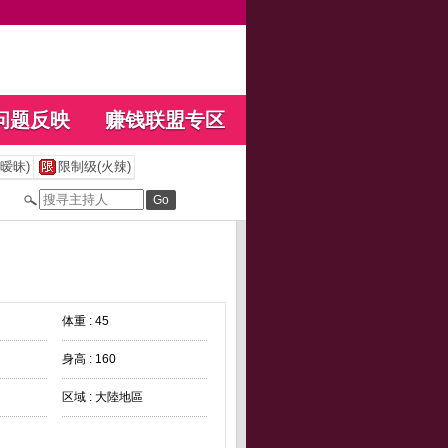
问题反映
赚钱联盟专区
暧昧)
限制级(火辣)
体重 : 45
身高 : 160
区域 : 大陸地區