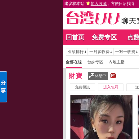
建议将本站
加入收藏
，方便日后找寻
回首页
免费专区
点
业绩排行
一对多收费
一对一收费
全部在線
台妹专区
內地主播
財寶
休息中
免費視訊
进入包厢
送