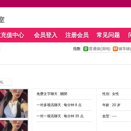
数充值中心
会员登入
注册会员
常见问题
指数
普通级(清纯)
辅导级(
礼
免费文字聊天 :
關閉
性别 : 女性
一对多视讯聊天 :
每分钟 8 点
年龄 : 20 岁
一对一视讯聊天 :
每分钟 35 点
血型 : ----