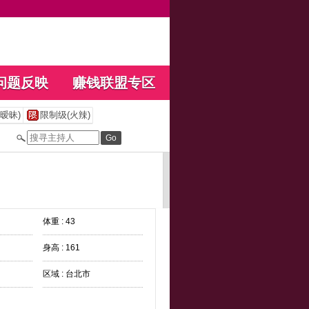
问题反映
赚钱联盟专区
暧昧)
限制级(火辣)
体重 : 43
身高 : 161
区域 : 台北市