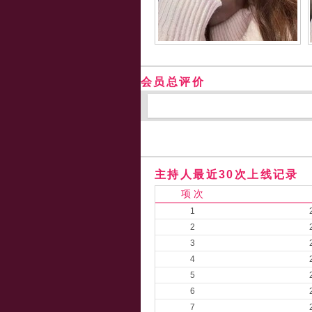
会员总评价
主持人最近30次上线记录
项 次
1
2
3
4
5
6
7