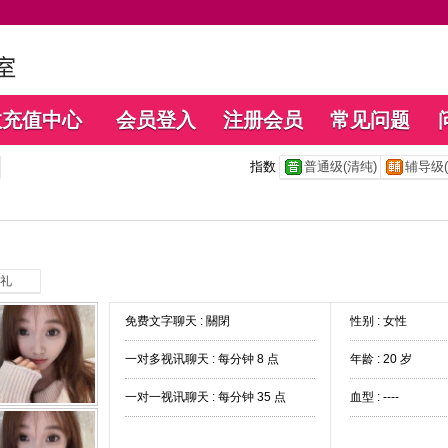
数充值中心
会员登入
注册会员
常见问题
指数
普通级(清纯)
辅导级(
礼
免费文字聊天 :
關閉
性别 : 女性
一对多视讯聊天 :
每分钟 8 点
年龄 : 20 岁
一对一视讯聊天 :
每分钟 35 点
血型 : ----