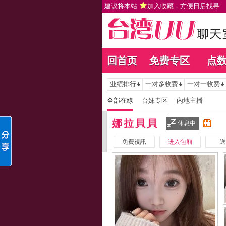
建议将本站
加入收藏
，方便日后找寻
回首页
免费专区
点
业绩排行
一对多收费
一对一收费
全部在線
台妹专区
內地主播
娜拉貝貝
休息中
免費視訊
进入包厢
送