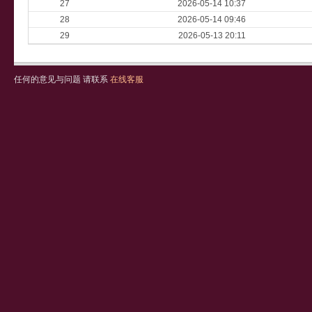
27
2026-05-14 10:37
28
2026-05-14 09:46
29
2026-05-13 20:11
任何的意见与问题 请联系
在线客服