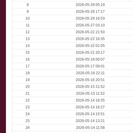
8
2026-05-29 05:19
9
2026-05-28 17:17
10
2026-05-28 16:53
11
2026-05-27 03:10
12
2026-05-22 21:50
13
2026-05-22 16:35
14
2026-05-22 01:05
15
2026-05-21 20:17
16
2026-05-18 00:07
17
2026-05-17 09:01
18
2026-05-16 22:11
19
2026-05-16 20:51
20
2026-05-15 21:52
21
2026-05-15 11:52
22
2026-05-14 16:35
23
2026-05-14 16:27
24
2026-05-14 15:51
25
2026-05-14 13:21
26
2026-05-14 11:58