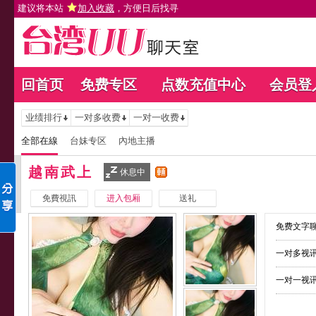
建议将本站
加入收藏
，方便日后找寻
回首页
免费专区
点数充值中心
会员登
业绩排行
一对多收费
一对一收费
全部在線
台妹专区
內地主播
越南武上
休息中
免費視訊
进入包厢
送礼
免费文字聊
一对多视讯
一对一视讯