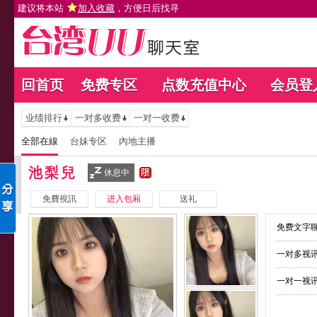
建议将本站
加入收藏
，方便日后找寻
回首页
免费专区
点数充值中心
会员登
业绩排行
一对多收费
一对一收费
全部在線
台妹专区
內地主播
池梨兒
休息中
免費視訊
进入包厢
送礼
免费文字聊
一对多视讯
一对一视讯