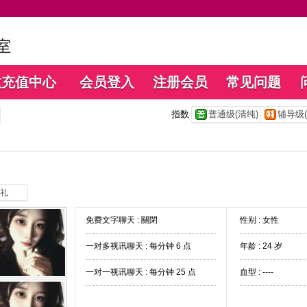
数充值中心
会员登入
注册会员
常见问题
指数
普通级(清纯)
辅导级(
礼
免费文字聊天 :
關閉
性别 : 女性
一对多视讯聊天 :
每分钟 6 点
年龄 : 24 岁
一对一视讯聊天 :
每分钟 25 点
血型 : ----