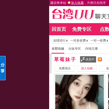
建议将本站
加入收藏
，方便日后找寻
回首页
免费专区
点
业绩排行
一对多收费
一对一收费
全部在線
台妹专区
內地主播
草莓妹子
休息中
免費視訊
进入包厢
送