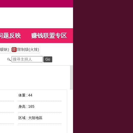
问题反映
赚钱联盟专区
暧昧)
限制级(火辣)
体重 : 44
身高 : 165
区域 : 大陸地區