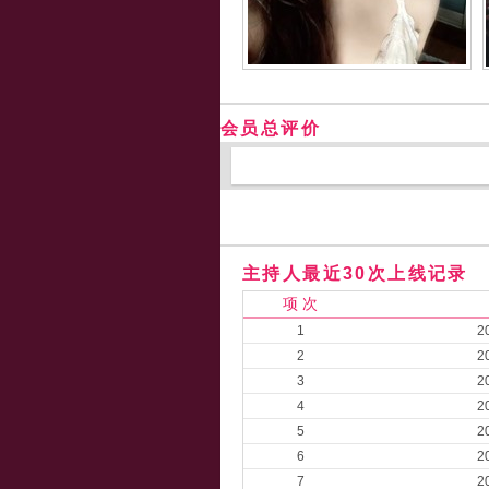
会员总评价
主持人最近30次上线记录
项 次
1
2
2
2
3
2
4
2
5
2
6
2
7
2