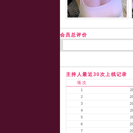
会员总评价
主持人最近30次上线记录
项 次
1
2
2
2
3
2
4
2
5
2
6
2
7
2