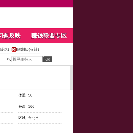
问题反映
赚钱联盟专区
暧昧)
限制级(火辣)
体重 : 50
身高 : 166
区域 : 台北市