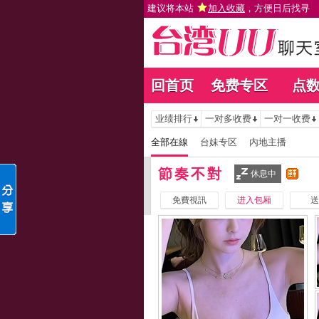
建议将本站
加入收藏
，方便日后找寻
回首页
免费专区
点
业绩排行
一对多收费
一对一收费
全部在線
台妹专区
內地主播
節奏不對
休息中
免費視訊
进入包厢
送