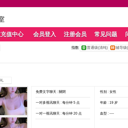
数充值中心
会员登入
注册会员
常见问题
指数
普通级(清纯)
辅导级(
礼
免费文字聊天 :
關閉
性别 : 女性
一对多视讯聊天 :
每分钟 5 点
年龄 : 19 岁
一对一视讯聊天 :
每分钟 20 点
血型 : ----