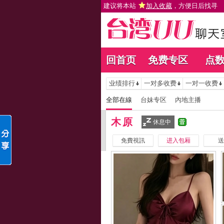
建议将本站
加入收藏
，方便日后找寻
回首页
免费专区
点
业绩排行
一对多收费
一对一收费
全部在線
台妹专区
內地主播
木原
休息中
免費視訊
进入包厢
送