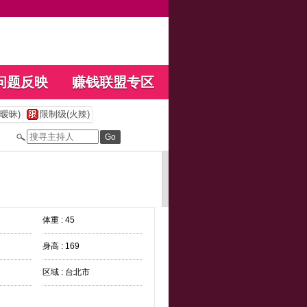
问题反映
赚钱联盟专区
暧昧)
限制级(火辣)
体重 : 45
身高 : 169
区域 : 台北市