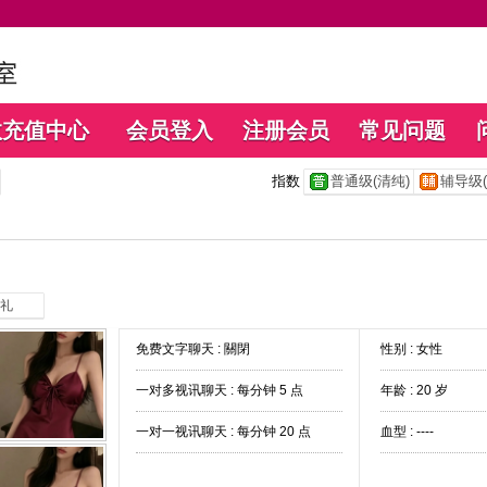
数充值中心
会员登入
注册会员
常见问题
指数
普通级(清纯)
辅导级(
礼
免费文字聊天 :
關閉
性别 : 女性
一对多视讯聊天 :
每分钟 5 点
年龄 : 20 岁
一对一视讯聊天 :
每分钟 20 点
血型 : ----