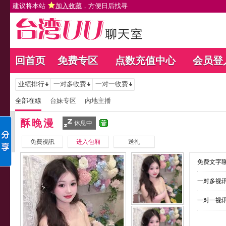
建议将本站
加入收藏
，方便日后找寻
回首页
免费专区
点数充值中心
会员登
业绩排行
一对多收费
一对一收费
全部在線
台妹专区
內地主播
酥晚漫
休息中
免費視訊
进入包厢
送礼
免费文字聊
一对多视讯
一对一视讯